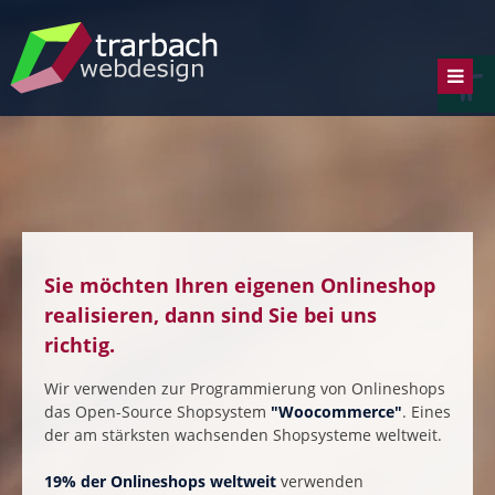
Skip
to
Werkzeugl
content
Sie möchten Ihren eigenen Onlineshop
realisieren, dann sind Sie bei uns
richtig.
Wir verwenden zur Programmierung von Onlineshops
das Open-Source Shopsystem
"Woocommerce"
. Eines
der am stärksten wachsenden Shopsysteme weltweit.
19% der Onlineshops weltweit
verwenden