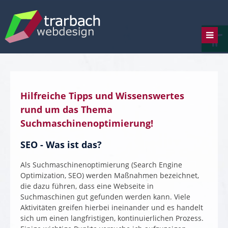
Skip
to
Werkzeugl
content
Hilfreiche Tipps und Wissenswertes
rund um das Thema
Suchmaschinenoptimierung!
SEO - Was ist das?
Als Suchmaschinenoptimierung (Search Engine
Optimization, SEO) werden Maßnahmen bezeichnet,
die dazu führen, dass eine Webseite in
Suchmaschinen gut gefunden werden kann. Viele
Aktivitäten greifen hierbei ineinander und es handelt
sich um einen langfristigen, kontinuierlichen Prozess.