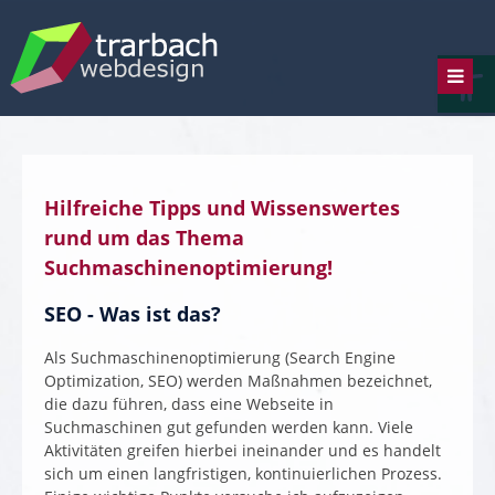
Skip
to
Werkzeugl
content
Hilfreiche Tipps und Wissenswertes
rund um das Thema
Suchmaschinenoptimierung!
SEO - Was ist das?
Als Suchmaschinenoptimierung (Search Engine
Optimization, SEO) werden Maßnahmen bezeichnet,
die dazu führen, dass eine Webseite in
Suchmaschinen gut gefunden werden kann. Viele
Aktivitäten greifen hierbei ineinander und es handelt
sich um einen langfristigen, kontinuierlichen Prozess.